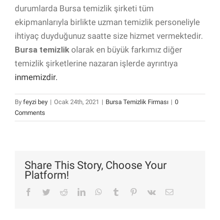
durumlarda Bursa temizlik şirketi tüm
ekipmanlarıyla birlikte uzman temizlik personeliyle
ihtiyaç duyduğunuz saatte size hizmet vermektedir.
Bursa temizlik
olarak en büyük farkımız diğer
temizlik şirketlerine nazaran işlerde ayrıntıya
inmemizdir.
By
feyzi bey
|
Ocak 24th, 2021
|
Bursa Temizlik Firması
|
0
Comments
Share This Story, Choose Your
Platform!
Facebook
Twitter
Reddit
LinkedIn
WhatsApp
Tumblr
Pinterest
Vk
Email