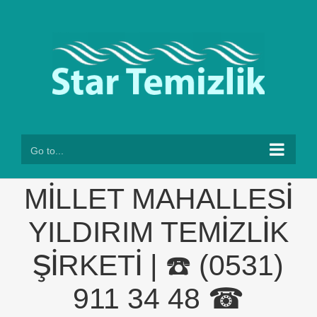
Skip
to
content
Go to...
MİLLET MAHALLESİ
YILDIRIM TEMİZLİK
ŞİRKETİ | ☎️ (0531)
911 34 48 ☎