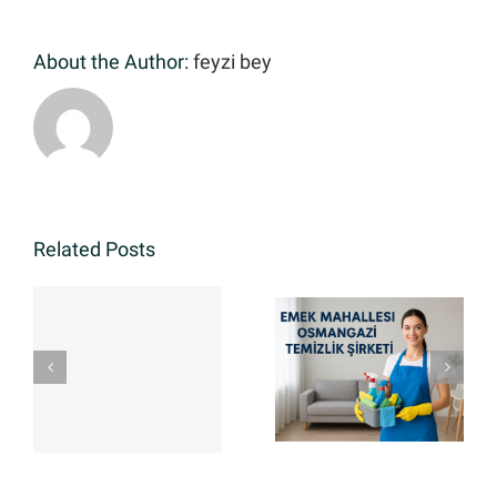
About the Author:
feyzi bey
Related Posts
AKÇALAR
İNŞAAT
Emek
SONRA
Mahallesi
TEMİZLİK
Osmangazi
FİRMASI | ☎️
Temizlik
(0531) 911
Şirketi
34 48 ☎️
HEMEN