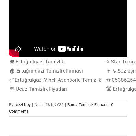
🚚 Ertuğrulgazi Temizlik
⭐ Star Temizl
🏠 Ertuğrulgazi Temizlik Firması
👨‍🔧 Sözleşm
✅ Ertuğrulgazi Vinçli Asansörlü Temizlik
☎️ 0538625
💸 Ucuz Temizlik Fiyatları
🛣️ Ertuğrulg
By
feyzi bey
|
Nisan 18th, 2022
|
Bursa Temizlik Firması
|
0
Comments