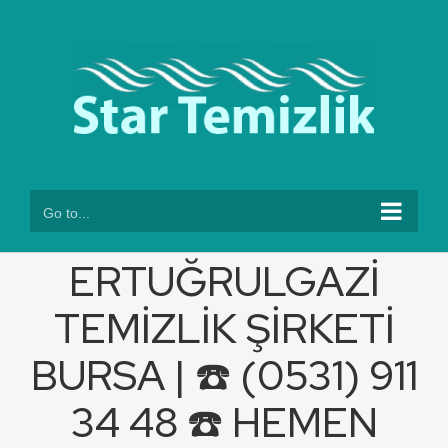
Skip
to
content
Go to...
ERTUĞRULGAZİ
TEMİZLİK ŞİRKETİ
BURSA | ☎️ (0531) 911
34 48 ☎️ HEMEN