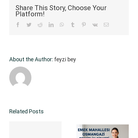
Share This Story, Choose Your
Platform!
Facebook
Twitter
Reddit
LinkedIn
WhatsApp
Tumblr
Pinterest
Vk
Email
About the Author:
feyzi bey
Related Posts
AKÇALAR
İNŞAAT
Emek
SONRA