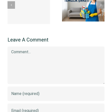
Mahallesi
TEMİZLİK
Osmangazi
FİRMASI | ☎️
Temizlik
(0531) 911 34
Şirketi
48 ☎️ HEMEN
ARAYIN
Leave A Comment
Comment