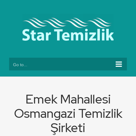
Skip
to
content
Go to...
Emek Mahallesi
Osmangazi Temizlik
Şirketi