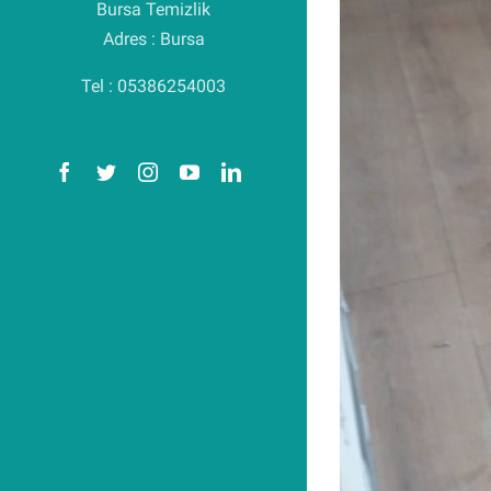
Bursa Temizlik
Adres : Bursa
Tel : 05386254003
️ HEMEN ARAYIN
Facebook
Twitter
Instagram
YouTube
LinkedIn