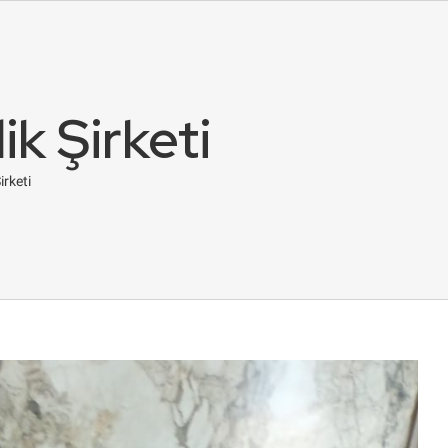
k Şirketi
irketi