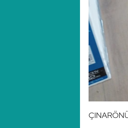
ÇINARÖNÜ T