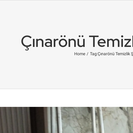
Çınarönü Temizli
Home
/
Tag:
Çınarönü Temizlik Ş