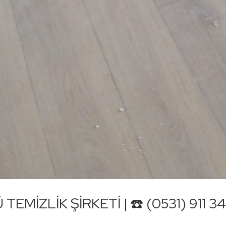
EMİZLİK ŞİRKETİ | ☎️ (0531) 911 